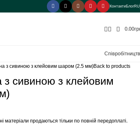
Контакти
Блог
RU
0.00
гр
Співробітницт
на з сивиною з клейовим шаром (2.5 мм)
Back to products
 з сивиною з клейовим
м)
ізні матеріали продаються тільки по повній передоплаті.