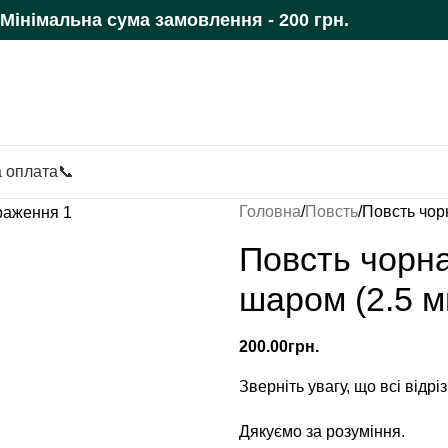
Мінімальна сума замовлення - 200 грн.
а оплата
📞
Головна
Повсть
Повсть чор
Повсть чорна
шаром (2.5 м
200.00
грн.
Зверніть увагу, що всі відр
Дякуємо за розуміння.