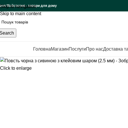
воя Майстерня - товари для дому
Skip to navigation
Skip to main content
Search
Головна
Магазин
Послуги
Про нас
Доставка т
атегорії товарів
Click to enlarge